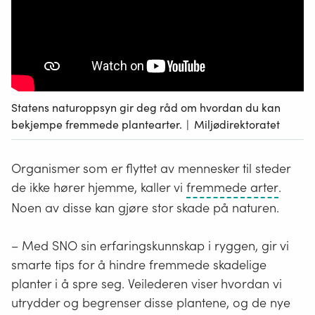
Statens naturoppsyn gir deg råd om hvordan du kan
bekjempe fremmede plantearter.
|
Miljødirektoratet
Organismer som er flyttet av mennesker til steder
Frem
de ikke hører hjemme, kaller vi
fremmede arter
.
arter
Noen av disse kan gjøre stor skade på naturen.
er
arter
–
Med SNO sin erfaringskunnskap i ryggen, gir vi
som
smarte tips for å hindre fremmede
skadelige
med
planter i å spre seg. Veilederen viser hvordan vi
menne
utrydder og begrenser disse plantene, og de nye