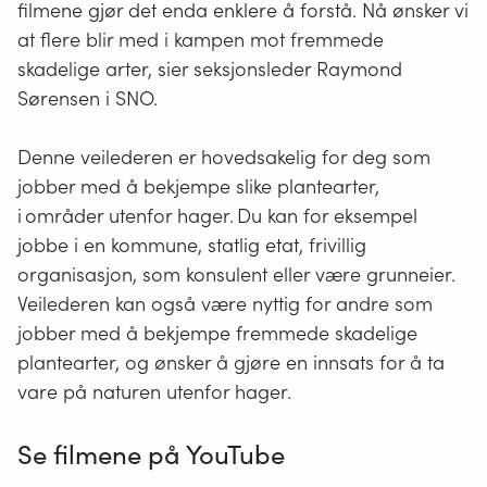
hjelp
filmene gjør det enda enklere å forstå. Nå ønsker vi
er
at flere blir med i kampen mot fremmede
spredt
skadelige
arter, sier seksjonsleder Raymond
utenfo
Sørensen i SNO.
sitt
naturl
Denne veilederen er hovedsakelig for deg som
utbre
jobber med å bekjempe slike plantearter,
og
i områder utenfor hager. Du kan for eksempel
spredn
jobbe i en kommune, statlig etat, frivillig
Slike
organisasjon, som konsulent eller være grunneier.
arter
Veilederen kan også være nyttig for andre som
regne
jobber med å bekjempe fremmede
skadelige
som
plantearter, og ønsker å gjøre en innsats for å ta
en
vare på naturen utenfor hager.
av
de
Se filmene på YouTube
størst