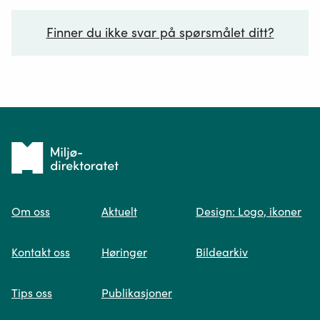
Finner du ikke svar på spørsmålet ditt?
Ditt spørsmål*
Tilbake
til
Om oss
Aktuelt
Design: Logo, ikoner
forsiden
Spør oss
Kontakt oss
Høringer
Bildearkiv
Når du skriver spørsmålet ditt, gjør vi et
Tips oss
Publikasjoner
søk og viser deg vår mest relevante
informasjon.