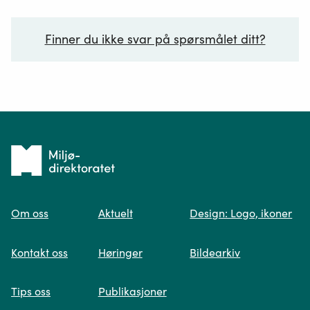
Finner du ikke svar på spørsmålet ditt?
Ditt spørsmål*
Tilbake
til
Om oss
Aktuelt
Design: Logo, ikoner
forsiden
Spør oss
Kontakt oss
Høringer
Bildearkiv
Når du skriver spørsmålet ditt, gjør vi et
Tips oss
Publikasjoner
søk og viser deg vår mest relevante