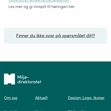
Les mer og gi innspill til høringen her.
Finner du ikke svar på spørsmålet ditt?
Ditt spørsmål*
Tilbake
til
Om oss
Aktuelt
Design: Logo, ikoner
forsiden
Spør oss