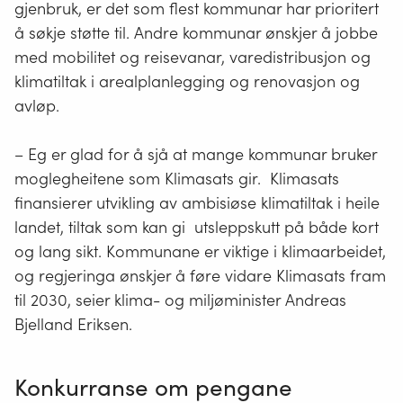
gjenbruk, er det som flest kommunar har prioritert
Teksten er laga av kunstig intelligens-
verktøyet Copilot og redigert av
å søkje støtte til. Andre kommunar ønskjer å jobbe
Miljødirektoratet.
med mobilitet og reisevanar, varedistribusjon og
klimatiltak i arealplanlegging og renovasjon og
avløp.
– Eg er glad for å sjå at mange kommunar bruker
moglegheitene som Klimasats gir. Klimasats
finansierer utvikling av ambisiøse klimatiltak i heile
landet, tiltak som kan gi utsleppskutt på både kort
og lang sikt. Kommunane er viktige i klimaarbeidet,
og regjeringa ønskjer å føre vidare Klimasats fram
til 2030, seier klima- og miljøminister Andreas
Bjelland Eriksen.
Konkurranse om pengane