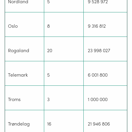
Nordland
5
9 528 972
Oslo
8
9 316 812
Rogaland
20
23 998 027
Telemark
5
6 001 800
Troms
3
1 000 000
Trøndelag
16
21 946 806