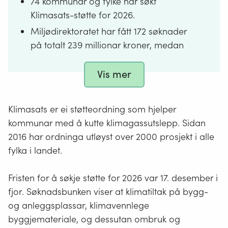
74 kommunar og fylke har søkt
Klimasats-støtte for 2026.
Miljødirektoratet har fått 172 søknader
på totalt 239 millionar kroner, medan
potten er på 130 millionar kroner.
Vis mer
Klimasats er ei støtteordning for
kommunar og fylkeskommunar som vil
kutte utslepp av klimagassar og bidra
Klimasats er ei støtteordning som hjelper
til omstilling til lågutsleppssamfunnet.
kommunar med å kutte klimagassutslepp. Sidan
Flest Klimasats-søknader frå Akershus
2016 har ordninga utløyst over 2000 prosjekt i alle
og Vestland, medan Vestland søkjer
fylka i landet.
mest midlar.
Populære klimatiltak er utsleppskutt
Fristen for å søkje støtte for 2026 var 17. desember i
innan bygg og anlegg, klimavennlege
fjor. Søknadsbunken viser at klimatiltak på bygg-
materiale og ombruk.
og anleggsplassar, klimavennlege
byggjemateriale, og dessutan ombruk og