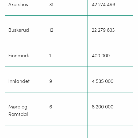
Akershus
31
42 274 498
Buskerud
12
22 279 833
Finnmark
1
400 000
Innlandet
9
4 535 000
Møre og
6
8 200 000
Romsdal