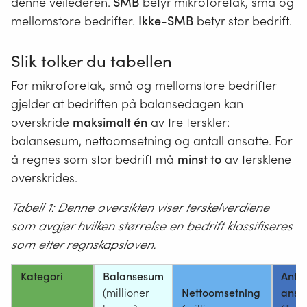
denne veilederen.
SMB
betyr mikroforetak, små og
mellomstore bedrifter.
Ikke-SMB
betyr stor bedrift.
Slik tolker du tabellen
For mikroforetak, små og mellomstore bedrifter
gjelder at bedriften på balansedagen kan
overskride
maksimalt én
av tre terskler:
balansesum, nettoomsetning og antall ansatte. For
å regnes som stor bedrift må
minst to
av tersklene
overskrides.
Tabell 1: Denne oversikten viser terskelverdiene
som avgjør hvilken størrelse en bedrift klassifiseres
som etter regnskapsloven.
Kategori
Balansesum
Antal
(millioner
Nettoomsetning
ansa