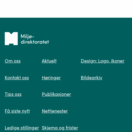
Ditt spørsmål*
Tilbake
til
Om oss
Aktuelt
Design: Logo, ikoner
forsiden
Spør oss
Kontakt oss
Høringer
Bildearkiv
Når du skriver spørsmålet ditt, gjør vi et
Tips oss
Publikasjoner
søk og viser deg vår mest relevante
informasjon.
Få siste nytt
Nettjenester
Ledige stillinger
Skjema og frister