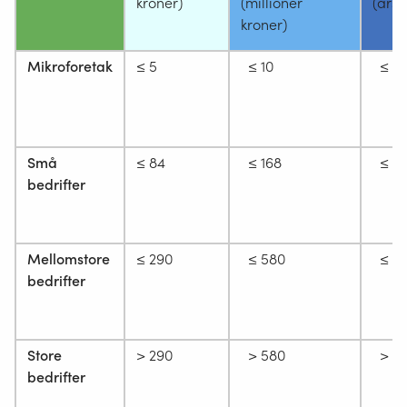
kroner)
(millioner
(årsv
kroner)
Mikroforetak
≤ 5
≤ 10
≤ 1
Små
≤ 84
≤ 168
≤ 5
bedrifter
Mellomstore
≤ 290
≤ 580
≤ 2
bedrifter
Store
> 290
> 580
> 2
bedrifter