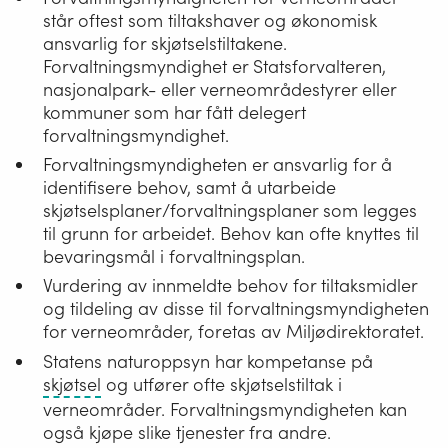
forvaltningen,
Olivinskog har sin hovedtyngde av forekomster i
står oftest som tiltakshaver og økonomisk
bistå med prioritering av lokaliteter,
Møre og Romsdal, og det er derfor naturlig at
ansvarlig for skjøtselstiltakene.
bygge fagmiljø.
Statsforvalteren i Møre og Romsdal etablerer
Forvaltningsmyndighet er Statsforvalteren,
nasjonalpark- eller verneområdestyrer eller
regionalt samarbeidsforum i sitt område. Videre må
Videre skal nasjonal fagrådgiver drive
kommuner som har fått delegert
det gjøres vurderinger om det er behov for å
oppfølgingsarbeidet framover, og avdekke
forvaltningsmyndighet.
etablere regionalt samarbeidsforum i andre
flaskehalser og viktige problemstillinger.
regioner.
Forvaltningsmyndigheten er ansvarlig for å
identifisere behov, samt å utarbeide
skjøtselsplaner/forvaltningsplaner som legges
til grunn for arbeidet. Behov kan ofte knyttes til
bevaringsmål i forvaltningsplan.
Vurdering av innmeldte behov for tiltaksmidler
og tildeling av disse til forvaltningsmyndigheten
for verneområder, foretas av Miljødirektoratet.
Statens naturoppsyn har kompetanse på
Tiltak
skjøtsel
og utfører ofte skjøtselstiltak i
for
verneområder. Forvaltningsmyndigheten kan
å
også kjøpe slike tjenester fra andre.