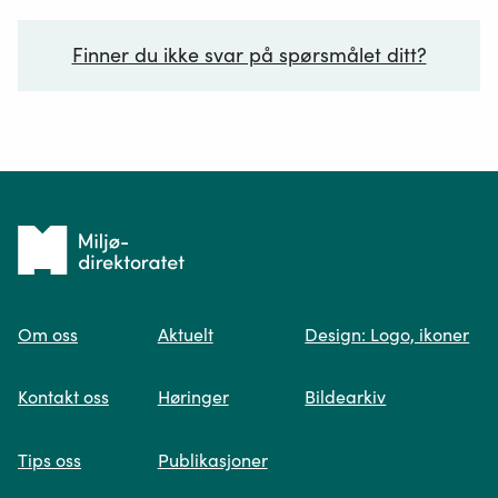
restaurere
etter
Finner du ikke svar på spørsmålet ditt?
naturinngrep
Ditt spørsmål*
Tilbake
til
Om oss
Aktuelt
Design: Logo, ikoner
forsiden
Spør oss
Kontakt oss
Høringer
Bildearkiv
Når du skriver spørsmålet ditt, gjør vi et
Tips oss
Publikasjoner
søk og viser deg vår mest relevante
informasjon.