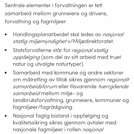
Sentrale elementer i forvaltningen er tett
samarbeid mellom grunneiere og drivere,
forvaltning og fagmiljøer:
Handlingsplanarbeidet skal ledes av
nasjonal
statlig miljømyndighet
v/Miljødirektoratet.
Statsforvalterne står for
regional statlig
oppfølging
(som del av sitt arbeid med truet
natur og utvalgte naturtyper).
Samarbeid med kommune og andre sektorer
om målretting av tiltak sikres gjennom
regionalt
samarbeidsforum
eller tilsvarende
tverrgående
samarbeid
mellom miljø- og
landbruksforvaltning, grunneiere, kommuner og
fagmiljøer/fagrådgiving.
Nasjonal faglig bistand i oppfølging og
kvalitetssikring sikres gjennom avtaler med
nasjonale fagmiljøer i rollen
nasjonal