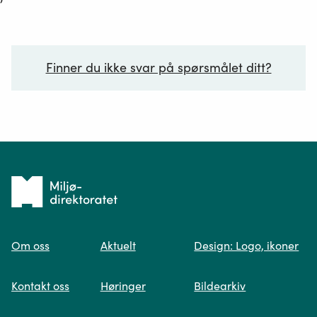
Finner du ikke svar på spørsmålet ditt?
Ditt spørsmål*
Tilbake
til
Om oss
Aktuelt
Design: Logo, ikoner
forsiden
Spør oss
Kontakt oss
Høringer
Bildearkiv
Når du skriver spørsmålet ditt, gjør vi et