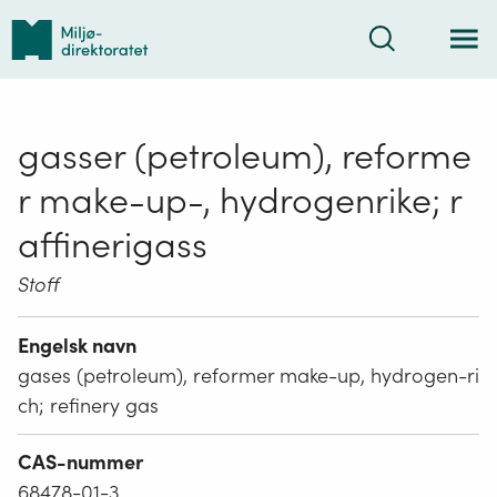
Tilbake
Søk
til
forsiden
gasser (petroleum), reforme
r make-up-, hydrogenrike; r
affinerigass
Stoff
Engelsk navn
gases (petroleum), reformer make-up, hydrogen-ri
ch; refinery gas
CAS-nummer
68478-01-3