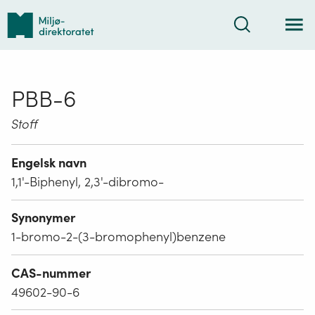
Tilbake
Søk
til
forsiden
PBB-6
Stoff
Engelsk navn
1,1'-Biphenyl, 2,3'-dibromo-
Synonymer
1-bromo-2-(3-bromophenyl)benzene
CAS-nummer
49602-90-6