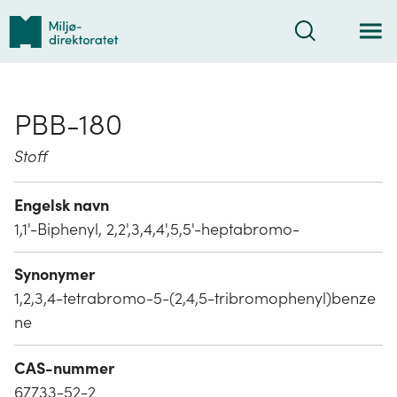
Tilbake
Søk
til
forsiden
PBB-180
Stoff
Engelsk navn
1,1'-Biphenyl, 2,2',3,4,4',5,5'-heptabromo-
Synonymer
1,2,3,4-tetrabromo-5-(2,4,5-tribromophenyl)benze
ne
CAS-nummer
67733-52-2