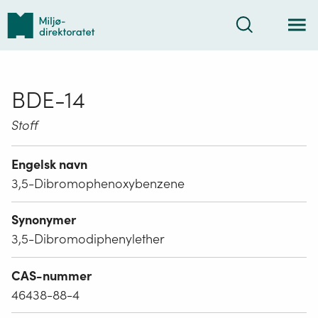
Tilbake
Søk
til
forsiden
BDE-14
Stoff
Engelsk navn
3,5-Dibromophenoxybenzene
Synonymer
3,5-Dibromodiphenylether
CAS-nummer
46438-88-4