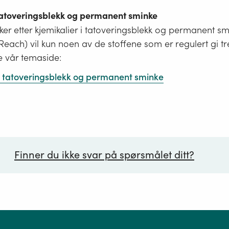
 tatoveringsblekk og permanent sminke
er etter kjemikalier i tatoveringsblekk og permanent s
i Reach) vil kun noen av de stoffene som er regulert gi tr
e vår temaside:
 i tatoveringsblekk og permanent sminke
Finner du ikke svar på spørsmålet ditt?
ørsmål*