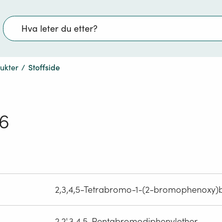
Søk
dukter
/
Stoffside
6
2,3,4,5-Tetrabromo-1-(2-bromophenoxy)
2,2',3,4,5-Pentabromodiphenylether