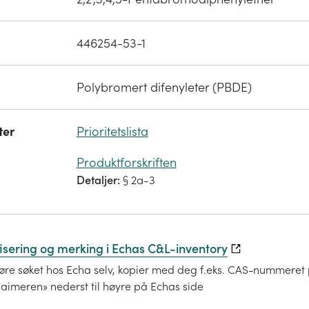
446254-53-1
Polybromert difenyleter (PBDE)
ter
Prioritetslista
Produktforskriften
Detaljer:
§ 2a-3
fisering og merking i Echas C&L-inventory
re søket hos Echa selv, kopier med deg f.eks. CAS-nummeret på
laimeren» nederst til høyre på Echas side