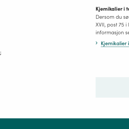
Kjemikalier i
Dersom du søk
XVII, post 75 
informasjon s
Kjemikalier
;
Ditt sp