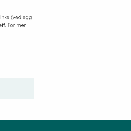
minke (vedlegg
eff. For mer