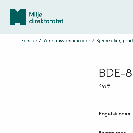
Tilbake
til
forsiden
Forside
/
Våre ansvarsområder
/
Kjemikalier, pro
BDE-8
Stoff
Engelsk navn
Synonymer