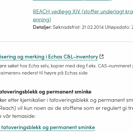
REACH vedlegg XIV (stoffer underlagt kr
enning)
Detaljer:
Søknadsfrist: 21.02.2014 Utløpsdato: 
fisering og merking i Echas C&L-inventory
re søket hos Echa selv, kopier med deg f.eks. CAS-nummeret på
laimeren» nederst til høyre på Echas side
 tatoveringsblekk og permanent sminke
er etter kjemikalier i tatoveringsblekk og permanent s
i Reach) vil kun noen av de stoffene som er regulert gi tr
e vår temaside:
 i tatoveringsblekk og permanent sminke