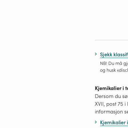
Sjekk klassi
NB! Du må gjø
og husk «disc
Kjemikalier i
Dersom du søk
XVII, post 75 
informasjon s
Kjemikalier