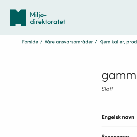
Tilbake
til
forsiden
Forside
/
Våre ansvarsområder
/
Kjemikalier, pro
gamma
Stoff
Engelsk navn
Synonymer