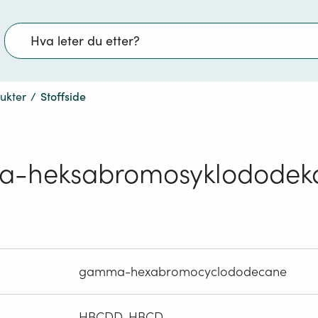
Søk
dukter
/
Stoffside
-heksabromosyklododek
gamma-hexabromocyclododecane
HBCDD, HBCD