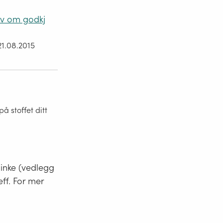
av om godkj
21.08.2015
 stoffet ditt
minke (vedlegg
eff. For mer