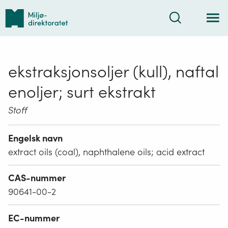
Tilbake
Søk
til
forsiden
ekstraksjonsoljer (kull), naftal
enoljer; surt ekstrakt
Stoff
Engelsk navn
extract oils (coal), naphthalene oils; acid extract
CAS-nummer
90641-00-2
EC-nummer