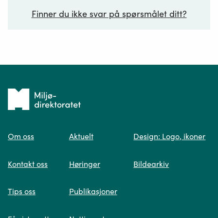
Finner du ikke svar på spørsmålet ditt?
Ditt spørsmål*
Tilbake
til
Om oss
Aktuelt
Design: Logo, ikoner
forsiden
Spør oss
Kontakt oss
Høringer
Bildearkiv
Når du skriver spørsmålet ditt, gjør vi et
Tips oss
Publikasjoner
søk og viser deg vår mest relevante
informasjon.