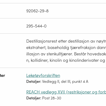
92062-29-8
295-544-0
Destillasjonsrest etter destillasjon av nøytr
ekstrahert, baseholdig tjærefraksjon dan
illasjon av stenkulltjærer. Består hovedsake
n, kollidiner, kinolin og kinolinderivater og 
ter
Leketøyforskriften
Detaljer:
Vedlegg II, del III, punkt 4 A
REACH vedlegg XVII (restriksjoner og for
Detaljer:
Post 28-30