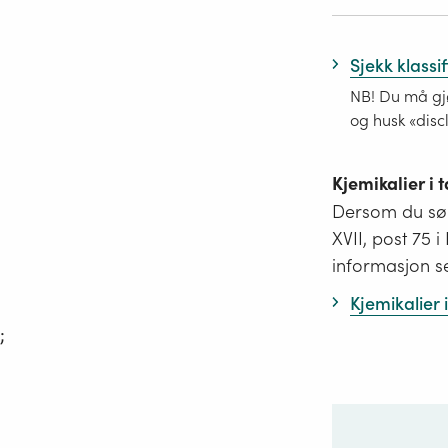
Sjekk klassi
NB! Du må gjø
og husk «disc
Kjemikalier i
Dersom du søk
XVII, post 75 
informasjon s
Kjemikalier
;