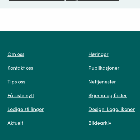
ørsmål*
Om oss
Høringer
Kontakt oss
Publikasjoner
 oss
Tips oss
Nettjenester
Få siste nytt
Skjema og frister
Ledige stillinger
Design: Logo, ikoner
Når du skriver spørsmålet ditt, gjør vi et søk og viser
Aktuelt
Bildearkiv
deg vår mest relevante informasjon.