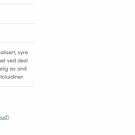
alisert, syre
net ved dest
lig av anili
toluidiner.
bud)