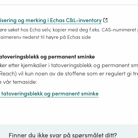
fisering og merking i Echas C&L-inventory
re søket hos Echa selv, kopier med deg f.eks. CAS-nummeret på
laimeren» nederst til høyre på Echas side
 tatoveringsblekk og permanent sminke
er etter kjemikalier i tatoveringsblekk og permanent s
i Reach) vil kun noen av de stoffene som er regulert gi tr
e vår temaside:
 i tatoveringsblekk og permanent sminke
Finner du ikke svar på spørsmålet ditt?