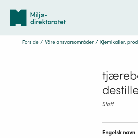
Tilbake
til
forsiden
Forside
/
Våre ansvarsområder
/
Kjemikalier, pro
tjæreba
destill
Stoff
Engelsk navn