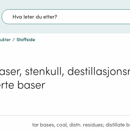
Søk
dukter
/
Stoffside
ser, stenkull, destillasjons
erte baser
tar bases, coal, distn. residues; distillate 