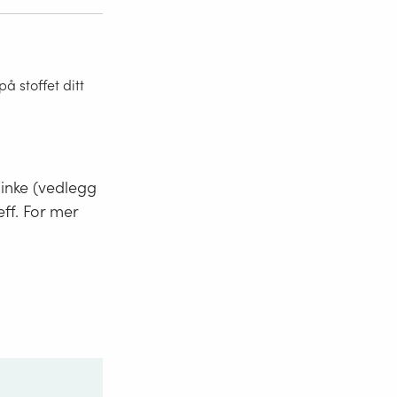
 stoffet ditt
minke (vedlegg
eff. For mer