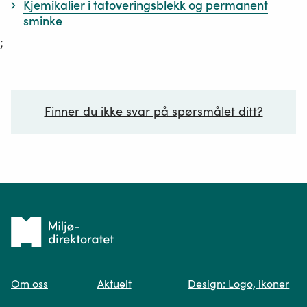
Kjemikalier i tatoveringsblekk og permanent
sminke
;
Finner du ikke svar på spørsmålet ditt?
Ditt spørsmål*
Tilbake
til
Om oss
Aktuelt
Design: Logo, ikoner
forsiden
Spør oss