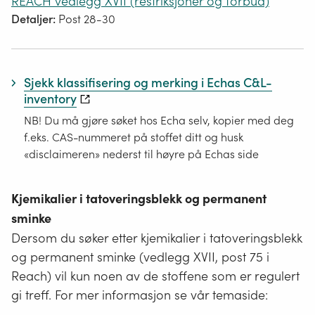
REACH vedlegg XVII (restriksjoner og forbud)
Detaljer:
Post 28-30
Sjekk klassifisering og merking i Echas C&L-
inventory
NB! Du må gjøre søket hos Echa selv, kopier med deg
f.eks. CAS-nummeret på stoffet ditt og husk
«disclaimeren» nederst til høyre på Echas side
Kjemikalier i tatoveringsblekk og permanent
sminke
Dersom du søker etter kjemikalier i tatoveringsblekk
og permanent sminke (vedlegg XVII, post 75 i
Reach) vil kun noen av de stoffene som er regulert
gi treff. For mer informasjon se vår temaside: