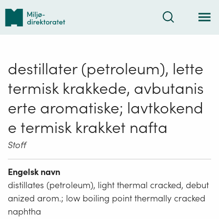
Tilbake
Søk
til
forsiden
destillater (petroleum), lette
termisk krakkede, avbutanis
erte aromatiske; lavtkokend
e termisk krakket nafta
Stoff
Engelsk navn
distillates (petroleum), light thermal cracked, debut
anized arom.; low boiling point thermally cracked
naphtha