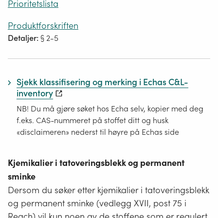
Prioritetslista
Produktforskriften
Detaljer:
§ 2-5
Sjekk klassifisering og merking i Echas C&L-
inventory
NB! Du må gjøre søket hos Echa selv, kopier med deg
f.eks. CAS-nummeret på stoffet ditt og husk
«disclaimeren» nederst til høyre på Echas side
Kjemikalier i tatoveringsblekk og permanent
sminke
Dersom du søker etter kjemikalier i tatoveringsblekk
og permanent sminke (vedlegg XVII, post 75 i
Reach) vil kun noen av de stoffene som er regulert