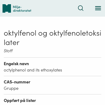
Tilbake
Søk
til
forsiden
oktylfenol og oktylfenoletoksi
later
Stoff
Engelsk navn
octylphenol and its ethoxylates
CAS-nummer
Gruppe
Oppført på lister