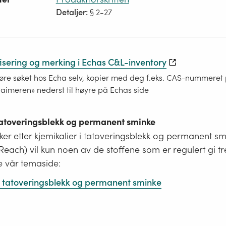
Detaljer:
§ 2-27
fisering og merking i Echas C&L-inventory
re søket hos Echa selv, kopier med deg f.eks. CAS-nummeret på
laimeren» nederst til høyre på Echas side
 tatoveringsblekk og permanent sminke
er etter kjemikalier i tatoveringsblekk og permanent s
i Reach) vil kun noen av de stoffene som er regulert gi tr
e vår temaside:
 i tatoveringsblekk og permanent sminke