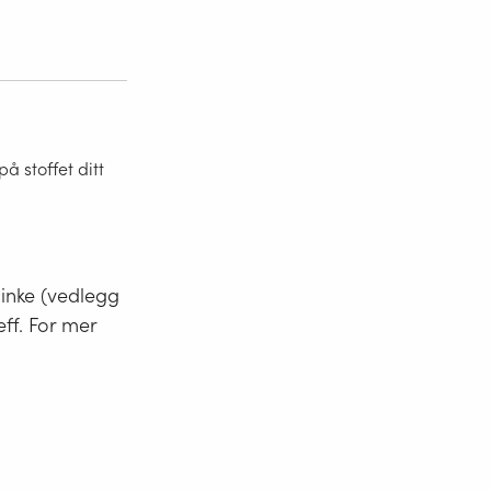
 stoffet ditt
minke (vedlegg
eff. For mer