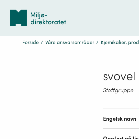
Tilbake
til
forsiden
Forside
/
Våre ansvarsområder
/
Kjemikalier, pro
svovel
Stoffgruppe
Engelsk navn
Oppført på lis