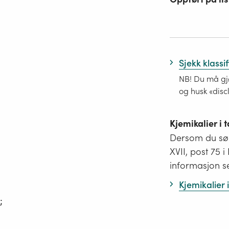
Sjekk klassi
NB! Du må gjø
og husk «disc
Kjemikalier i
Dersom du søk
XVII, post 75 
informasjon s
Kjemikalier
;