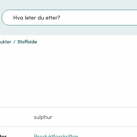
Søk
dukter
/
Stoffside
sulphur
ter
Produktforskriften