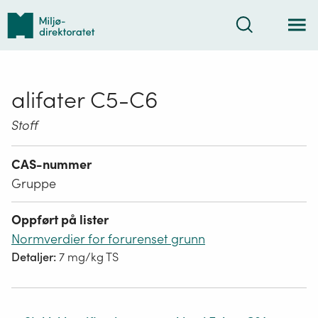
Tilbake
Søk
til
forsiden
alifater C5-C6
Stoff
CAS-nummer
Gruppe
Oppført på lister
Normverdier for forurenset grunn
Detaljer:
7 mg/kg TS