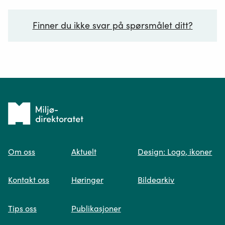
Finner du ikke svar på spørsmålet ditt?
Ditt spørsmål*
Tilbake
til
Om oss
Aktuelt
Design: Logo, ikoner
forsiden
Spør oss
Kontakt oss
Høringer
Bildearkiv
Når du skriver spørsmålet ditt, gjør vi et
Tips oss
Publikasjoner
søk og viser deg vår mest relevante
informasjon.