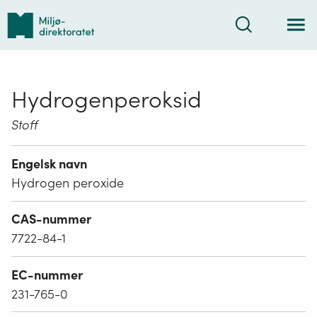
Tilbake
Søk
til
forsiden
Hydrogenperoksid
Stoff
Engelsk navn
Hydrogen peroxide
CAS-nummer
7722-84-1
EC-nummer
231-765-0