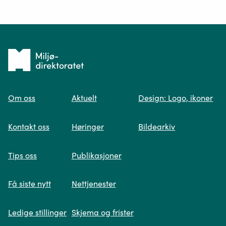
Ditt spørsmål*
Tilbake
til
Om oss
Aktuelt
Design: Logo, ikoner
forsiden
Spør oss
Kontakt oss
Høringer
Bildearkiv
Når du skriver spørsmålet ditt, gjør vi et
Tips oss
Publikasjoner
søk og viser deg vår mest relevante
informasjon.
Få siste nytt
Nettjenester
Ledige stillinger
Skjema og frister