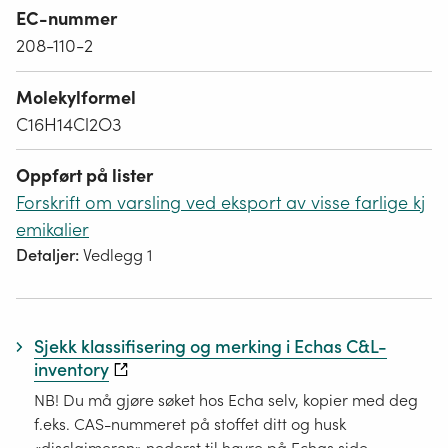
EC-nummer
208-110-2
Molekylformel
C16H14Cl2O3
Oppført på lister
Forskrift om varsling ved eksport av visse farlige kj
emikalier
Detaljer:
Vedlegg 1
Sjekk klassifisering og merking i Echas C&L-
inventory
NB! Du må gjøre søket hos Echa selv, kopier med deg
f.eks. CAS-nummeret på stoffet ditt og husk
«disclaimeren» nederst til høyre på Echas side