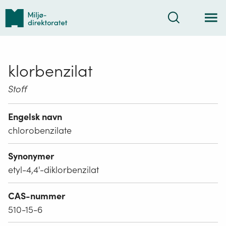
Tilbake
Søk
til
forsiden
klorbenzilat
Stoff
Engelsk navn
chlorobenzilate
Synonymer
etyl-4,4'-diklorbenzilat
CAS-nummer
510-15-6