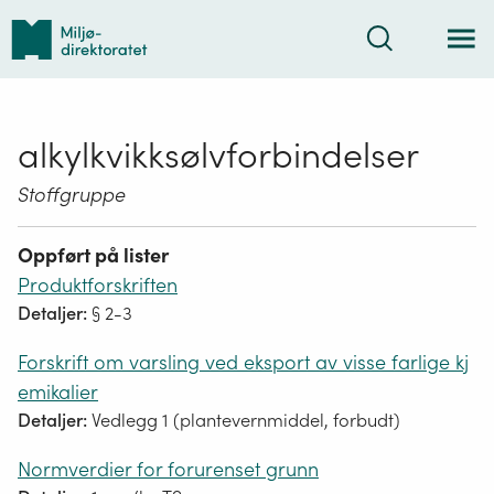
Tilbake
Søk
til
forsiden
alkylkvikksølvforbindelser
Stoffgruppe
Oppført på lister
Produktforskriften
Detaljer:
§ 2-3
Forskrift om varsling ved eksport av visse farlige kj
emikalier
Detaljer:
Vedlegg 1 (plantevernmiddel, forbudt)
Normverdier for forurenset grunn