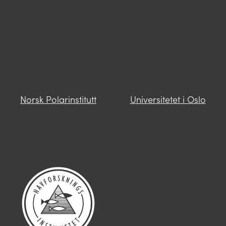
saksbehandlere i Miljødirektoratet vil følge
deg opp videre.
Send oss en henvendelse
Norsk Polarinstitutt
Universitetet i Oslo