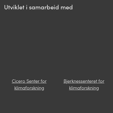
Utviklet i samarbeid med
Spør oss
Når du skriver spørsmålet ditt, gjør vi et
søk og viser deg vår mest relevante
informasjon.
Cicero Senter for
Bjerknessenteret for
Finner du ikke svar på spørsmålet
klimaforskning
klimaforskning
ditt?
Trykk på knappen under og fyll inn
opplysningene som mangler. Våre