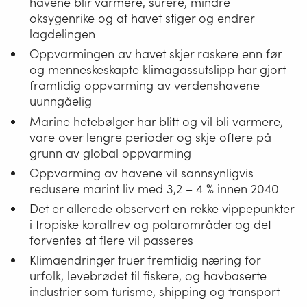
havene blir varmere, surere, mindre
oksygenrike og at havet stiger og endrer
lagdelingen
Oppvarmingen av havet skjer raskere enn før
og menneskeskapte klimagassutslipp har gjort
framtidig oppvarming av verdenshavene
uunngåelig
Marine hetebølger har blitt og vil bli varmere,
vare over lengre perioder og skje oftere på
grunn av global oppvarming
Oppvarming av havene vil sannsynligvis
redusere marint liv med 3,2 – 4 % innen 2040
Det er allerede observert en rekke vippepunkter
i tropiske korallrev og polarområder og det
forventes at flere vil passeres
Klimaendringer truer fremtidig næring for
urfolk, levebrødet til fiskere, og havbaserte
industrier som turisme, shipping og transport