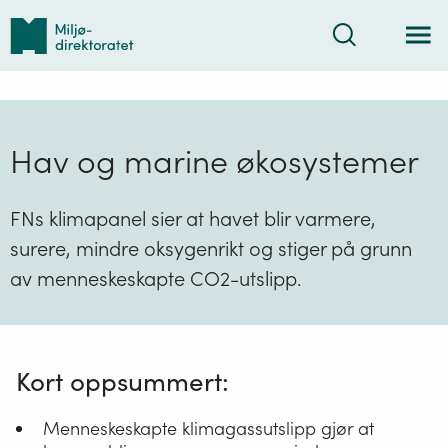
Tilbake
Søk
til
forsiden
Hav og marine økosystemer
FNs klimapanel sier at havet blir varmere,
surere, mindre oksygenrikt og stiger på grunn
av menneskeskapte CO2-utslipp.
Kort oppsummert:
Menneskeskapte klimagassutslipp gjør at