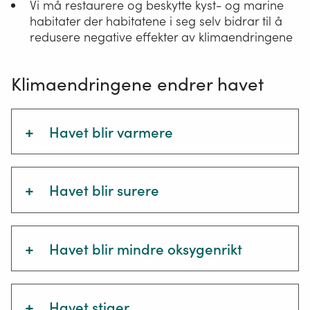
Vi må restaurere og beskytte kyst- og marine
habitater der habitatene i seg selv bidrar til å
redusere negative effekter av klimaendringene
Klimaendringene endrer havet
+
Havet blir varmere
Raskere oppvarming enn før
+
Havet blir surere
Siden 1970 har havet tatt opp mer enn 90
Havet tar opp karbondioksid (CO2) fra
prosent av overskuddsvarmen i
+
Havet blir mindre oksygenrikt
luften, som løser seg opp i vannet. Dette
klimasystemet.
gjør at konsentrasjonen av CO2 og
Gjennomsnittstemperaturen ved
hydrogenioner i vannet øker.
havoverflaten har i gjennomsnitt økt med
Oksygeninnholdet i de øvre delene av
+
Hydrogenionene reagerer med karbonat
0.88 °C mellom de to tidsperiodene 1850-
Havet stiger
havet har gått ned siden 1950-tallet i de