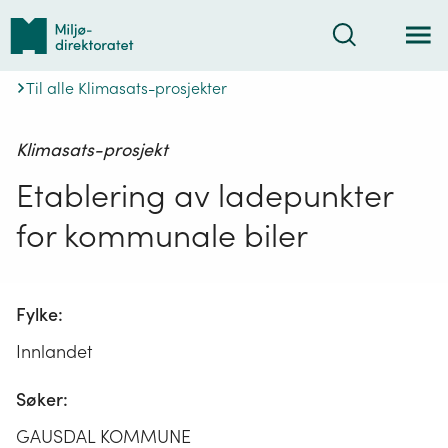
Tilbake
Søk
til
forsiden
Til alle Klimasats-prosjekter
Klimasats-prosjekt
Etablering av ladepunkter
for kommunale biler
Fylke:
Innlandet
Søker:
GAUSDAL KOMMUNE