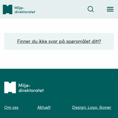
Tilbake
Søk
til
forsiden
Finner du ikke svar på spørsmålet ditt?
Ditt spørsmål*
Tilbake
til
Om oss
Aktuelt
Design: Logo, ikoner
forsiden
Spør oss