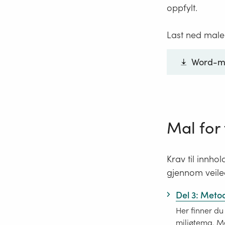
oppfylt.
Last ned malen
Word-ma
Mal for
Krav til innho
gjennom veiled
Del 3: Meto
Her finner du
miljøtema. Me