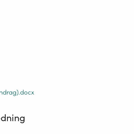
ndrag).docx
edning