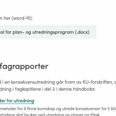
 her (word-fil):
l for plan- og utredningsprogram (.docx)
 fagrapporter
ld i en konsekvensutredning går fram av KU-forskriften, 
ning i fagkapitlene i del 3 i denne håndboka:
der for utredning
 metoder for å finne kunnskap og utrede konsekvenser for ti kl
todene skal brukes ved utredning av planer og tiltak.