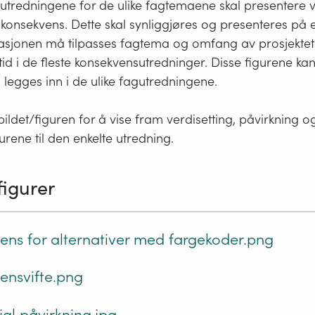
utredningene for de ulike fagtemaene skal presentere v
konsekvens. Dette skal synliggjøres og presenteres på en
asjonen må tilpasses fagtema og omfang av prosjektet.
tid i de fleste konsekvensutredninger. Disse figurene ka
 legges inn i de ulike fagutredningene.
ldet/figuren for å vise fram verdisetting, påvirkning o
urene til den enkelte utredning.
figurer
ens for alternativer med fargekoder.png
ensvifte.png
jal påvirkning.jpg