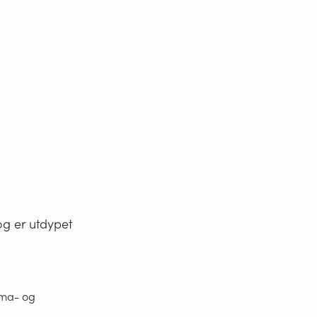
og er utdypet
ima- og