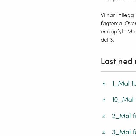
Vi har i tille
fagtema. Oversk
er oppfylt. M
del 3.
Last ned
1_Mal f
10_Mal f
2_Mal f
3_Mal fo