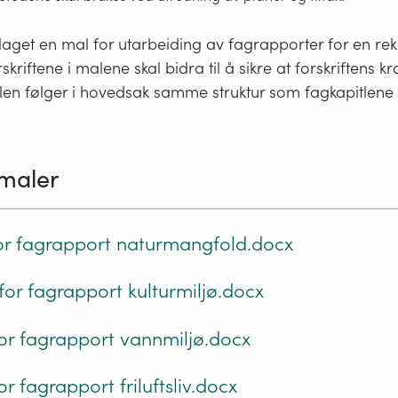
gg laget en mal for utarbeiding av fagrapporter for en re
riftene i malene skal bidra til å sikre at forskriftens kra
alen følger i hovedsak samme struktur som fagkapitlene
 maler
or fagrapport naturmangfold.docx
or fagrapport kulturmiljø.docx
or fagrapport vannmiljø.docx
r fagrapport friluftsliv.docx