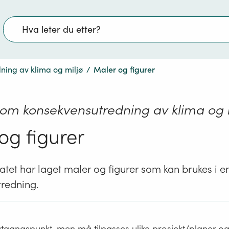
Søk
ning av klima og miljø
/
Maler og figurer
om konsekvensutredning av klima og 
og figurer
atet har laget maler og figurer som kan brukes i e
redning.
tgangspunkt, men må tilpasses ulike prosjekt/planer og