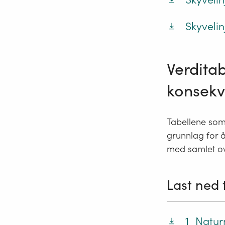
Skyvelin
Verditab
konsekv
Tabellene som 
grunnlag for å
med samlet ove
Last ned 
1_Natur