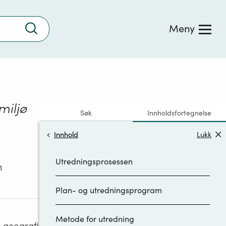
Trykk
Meny
for
å
søke
miljø
Søk
Innholdsfortegnelse
Innhold
Lukk
Utredningsprosessen
n
Plan- og utredningsprogram
Metode for utredning
 geografi.