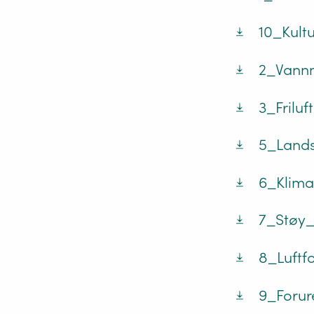
10_Kultu
2_Vannm
3_Friluf
5_Lands
6_Klima
7_Støy_
8_Luftfo
9_Forur