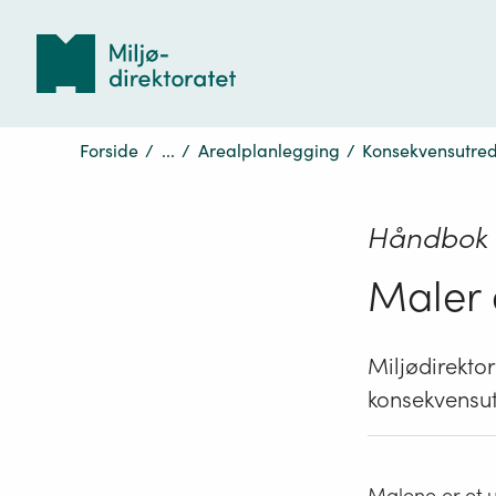
Tilbake
til
forsiden
Forside
/
...
/
Arealplanlegging
/
Konsekvensutred
Håndbok 
Maler 
Miljødirektor
konsekvensut
Malene er et u