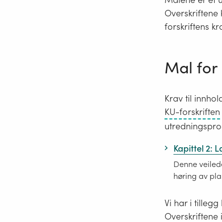
Overskriftene 
forskriftens kr
Mal for
Krav til innh
KU-forskriften
utredningspro
Kapittel 2:
Denne veilede
høring av pl
Vi har i tille
Overskriftene i