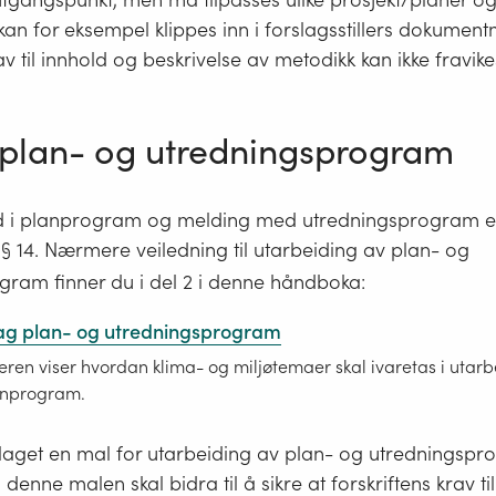
kan for eksempel klippes inn i forslagsstillers dokument
av til innhold og beskrivelse av metodikk kan ikke fravike
 plan- og utredningsprogram
old i planprogram og melding med utredningsprogram er 
Forskrift
§ 14. Nærmere veiledning til utarbeiding av plan- og
om
gram finner du i del 2 i denne håndboka:
konsekvensutredninger
 Lag plan- og utredningsprogram
ren viser hvordan klima- og miljøtemaer skal ivaretas i utarb
anprogram.
gg laget en mal for utarbeiding av plan- og utredningsp
 denne malen skal bidra til å sikre at forskriftens krav ti