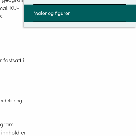
mal. KU-
Maler og figurer
s.
fastsatt i
eidelse og
rogram.
l innhold er