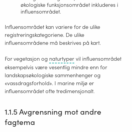
økologiske funksjonsområdet inkluderes i
influensområdet.
Influensområdet kan variere for de ulike
registreringskategoriene. De ulike
influensområdene må beskrives på kart.
En
For vegetasjon og
naturtyper
vil influensområdet
naturtype
eksempelvis være vesentlig mindre enn for
er
landskapsøkologiske sammenhenger og
en
«vassdragsforhold». I marine miljø er
ensartet
influensområdet ofte tredimensjonalt.
type
natur
1.1.5 Avgrensning mot andre
som
fagtema
omfatter
alle