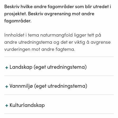
levende
Beskriv hvilke andre fagområder som blir utredet i
organismer
prosjektet. Beskriv avgrensning mot andre
og
fagområder.
de
miljøfaktorene
Innholdet i tema naturmangfold ligger tett på
som
andre utredningstema og det er viktig å avgrense
virker
vurderingen mot andre fagtema.
der,
eller
+
Landskap (eget utredningstema)
spesielle
typer
Vegetasjonen, artene og
landformene
setter sitt
naturforekomster
+
preg på landskapet. I fagutredningen for
Vannmiljø (eget utredningstema)
som
landskap vurderes sammenhengene i
landskapet, men det skal ikke settes verdi på
dammer,
Arter og naturtyper utredes som en del av
arter, naturtyper eller geologiske
forekomster
+
naturmangfoldutredningen.
Kulturlandskap
åkerholmer
(
geotoper og geosteder
)
.
Kjemisk og økologisk kvalitet på vannet utredes i
eller
henhold til vannforskriften under tema vannmiljø.
Landskap
Naturtypene og artene i
kulturlandskapet
vil