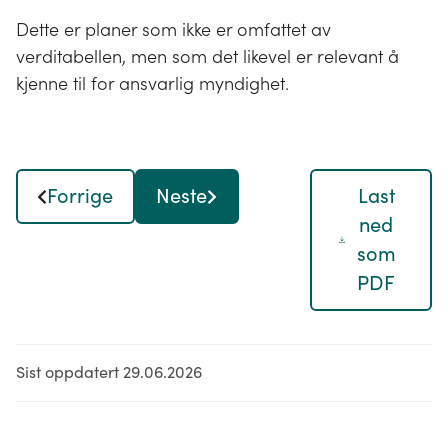
Dette er planer som ikke er omfattet av
verditabellen, men som det likevel er relevant å
kjenne til for ansvarlig myndighet.
Forrige
Neste
Last
ned
som
PDF
Sist oppdatert 29.06.2026