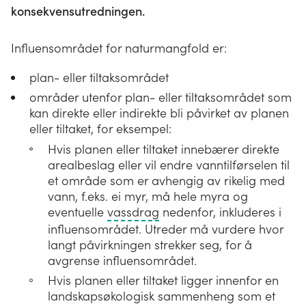
konsekvensutredningen.
Influensområdet for naturmangfold er:
plan- eller tiltaksområdet
områder utenfor plan- eller tiltaksområdet som
kan direkte eller indirekte bli påvirket av planen
eller tiltaket, for eksempel:
Hvis planen eller tiltaket innebærer direkte
arealbeslag eller vil endre vanntilførselen til
et område som er avhengig av rikelig med
vann, f.eks. ei myr, må hele myra og
Åpne
eventuelle
vassdrag
nedenfor, inkluderes i
og
influensområdet. Utreder må vurdere hvor
islagte
langt påvirkningen strekker seg, for å
elver,
avgrense influensområdet.
bekker
Hvis planen eller tiltaket ligger innenfor en
og
landskapsøkologisk sammenheng som et
innsjøer.