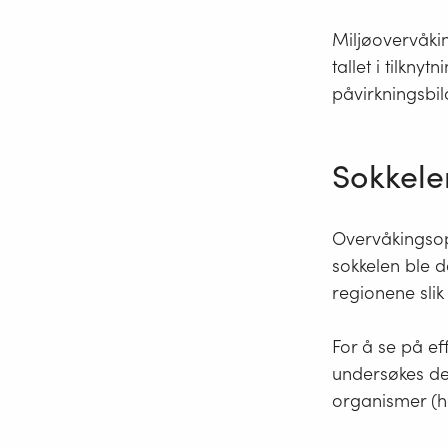
Miljøovervåki
tallet i tilkny
påvirkningsbil
Sokkelen
Overvåkingsop
sokkelen ble d
regionene slik
For å se på ef
undersøkes des
organismer (ho