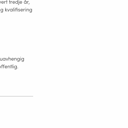
rt tredje år,
g kvalifisering
n uavhengig
ffentlig.