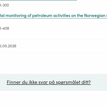
M-300
al monitoring of petroleum activities on the Norwegian 
M-408
15.05.2026
Finner du ikke svar på spørsmålet ditt?
ørsmål*