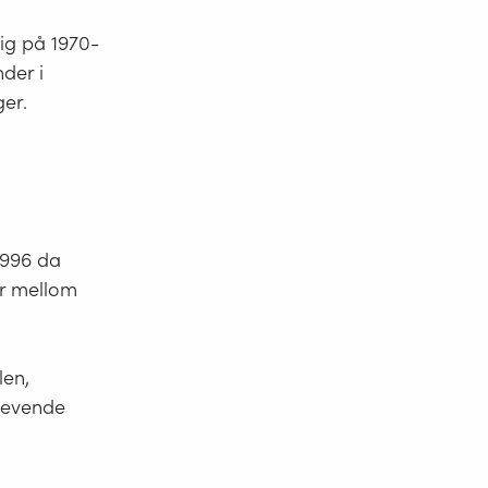
ig på 1970-
nder i
ger.
1996 da
ler mellom
len,
tlevende