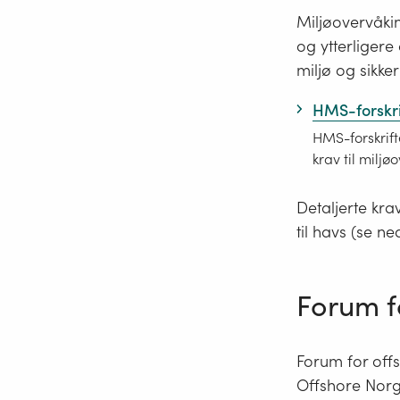
Miljøovervåkin
og ytterligere 
miljø og sikke
HMS-forskri
HMS-forskrift
krav til miljø
Detaljerte kra
til havs (se n
Forum f
Forum for off
Offshore Norg