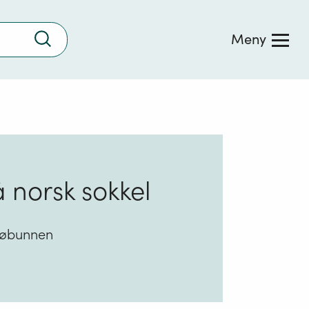
Trykk
Meny
for
å
søke
 norsk sokkel
sjøbunnen