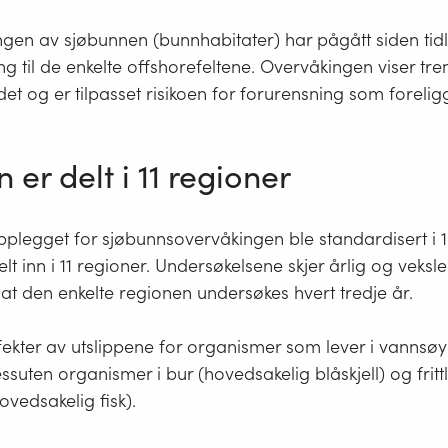
ngen av sjøbunnen (bunnhabitater) har pågått siden tidl
tning til de enkelte offshorefeltene. Overvåkingen viser tre
det og er tilpasset risikoen for forurensning som forelig
 er delt i 11 regioner
plegget for sjøbunnsovervåkingen ble standardisert i 
elt inn i 11 regioner. Undersøkelsene skjer årlig og veks
 at den enkelte regionen undersøkes hvert tredje år.
fekter av utslippene for organismer som lever i vannsøy
suten organismer i bur (hovedsakelig blåskjell) og frit
vedsakelig fisk).