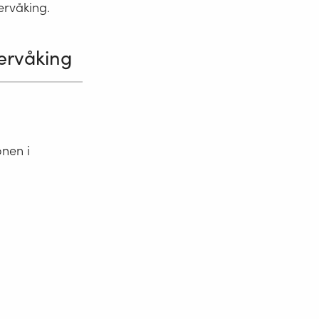
ervåking.
vervåking
onen i