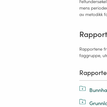
Feltundersøkel
mens perioden 
av metodikk f
Rapport
Rapportene fr
faggruppe, utn
Rapporte
Bunnhab
Grunnl