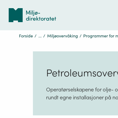
Tilbake
til
forsiden
Forside
/
...
/
Miljøovervåking
/
Programmer for m
Petroleumsoverv
Operatørselskapene for olje- 
rundt egne installasjoner på no