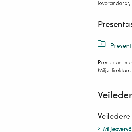
leverandører, 
Presentas
Present
Presentasjoner
Miljødirektorat
Veilede
Veiledere
Miljøovervå