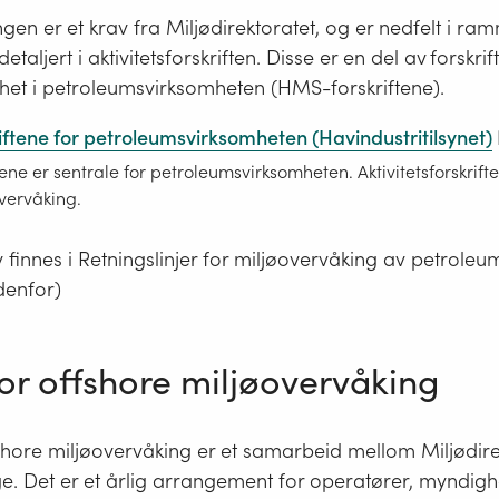
gen er et krav fra Miljødirektoratet, og er nedfelt i ra
detaljert i aktivitetsforskriften. Disse er en del av forskri
rhet i petroleumsvirksomheten (HMS-forskriftene).
ftene for petroleumsvirksomheten (Havindustritilsynet)
ene er sentrale for petroleumsvirksomheten. Aktivitetsforskrifte
overvåking.
v finnes i Retningslinjer for miljøovervåking av petrole
edenfor)
or offshore miljøovervåking
shore miljøovervåking er et samarbeid mellom Miljødire
e. Det er et årlig arrangement for operatører, myndigh