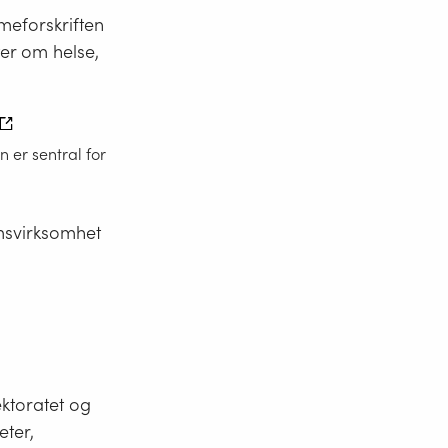
mmeforskriften
fter om helse,
n er sentral for
umsvirksomhet
ktoratet og
eter,