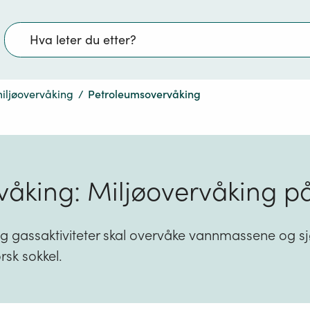
Søk
iljøovervåking
/
Petroleumsovervåking
åking: Miljøovervåking på
og gassaktiviteter skal overvåke vannmassene og 
rsk sokkel.