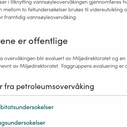
ser i tilknytting vannsøyleovervåkingen gjennomføres hve
mellom to feltundersøkelser brukes til videreutvikling o
or framtidig vannsøyleovervåking.
ene er offentlige
a overvåkingen blir evaluert av Miljødirektoratet og e
evnt av Miljødirektoratet. Faggruppens evaluering er o
r fra petroleumsovervåking
itatsundersokelser
agsundersokelser