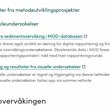
er fra metodeutviklingsprosjekter
leundersokelser
fra sedimentovervåking i MOD-databasen
te årene også utviklet en løsning for digital rapportering og f
ra overvåkingsundersøkelsene. Eksisterende data i MOD fases 
rapporteringsportalen i takt med hver rapporteringsrunde.
 og resultater fra visuelle undersøkelser
elle undersøkelser er lagret og tilgjengelig via denne nettsid
isuelle undersøkelser lastes opp via samme nettside.
 overvåkingen