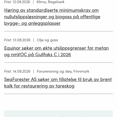
Høring
Frist: 12.08.2026
Klima, Regelverk
publisert
Høring av standardiserte minimumskrav om
12.05.2026
nullutslippsløsninger og biogass på offentlige
bygge- og anleggsplasser
Høring
Frist: 13.08.2026
Olje og gass
publisert
Equinor søker om økte utslippsgrenser for metan
02.07.2026
og nmVOC på Gullfaks C i 2026
Høring
Frist: 14.08.2026
Forurensning og støy, Finnmark
publisert
SeaForester AS søker om tillatelse til bruk av brent
19.06.2026
kalk for restaurering av tareskog