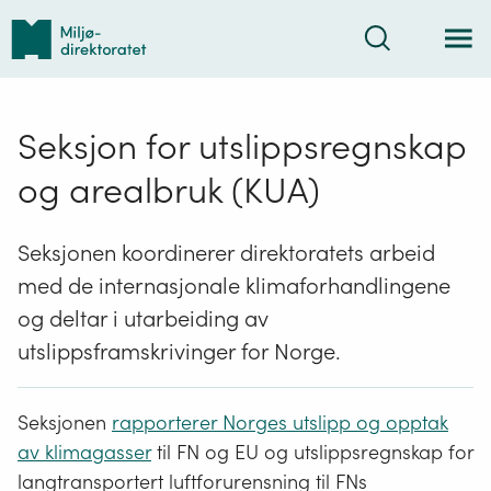
Tilbake
Søk
til
forsiden
Seksjon for utslippsregnskap
og arealbruk (KUA)
Seksjonen koordinerer direktoratets arbeid
med de internasjonale klimaforhandlingene
og deltar i utarbeiding av
utslippsframskrivinger for Norge.
Seksjonen
rapporterer Norges utslipp og opptak
av klimagasser
til FN og EU og utslippsregnskap for
langtransportert luftforurensning til FNs