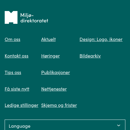
Tilbake
til
Om oss
Aktuelt
Design: Logo, ikoner
forsiden
Spør oss
Kontakt oss
Høringer
Bildearkiv
Når du skriver spørsmålet ditt, gjør vi et
Tips oss
Publikasjoner
søk og viser deg vår mest relevante
informasjon.
Få siste nytt
Nettjenester
Ledige stillinger
Skjema og frister
Fikk du ikke svar på spørsmålet ditt?
Language:
Trykk på knappen under og fyll inn