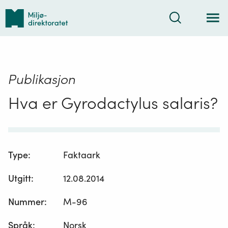
Tilbake
Søk
til
forsiden
Publikasjon
Hva er Gyrodactylus salaris?
Type
:
Faktaark
Utgitt
:
12.08.2014
Nummer
:
M-96
Språk
:
Norsk