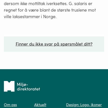
dersom ikke mottiltak iverksettes. G. salaris er
regnet for å være blant de største truslene mot
ville laksestammer i Norge.
Finner du ikke svar på spørsmålet ditt?
Ditt spørsmål*
Tilbake
til
Om oss
Aktuelt
Design: Logo, ikoner
forsiden