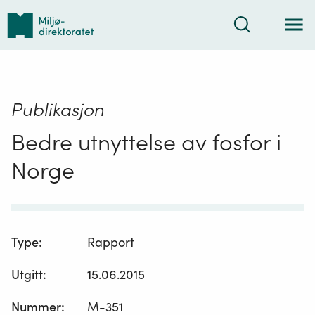
Tilbake
Søk
til
forsiden
Publikasjon
Bedre utnyttelse av fosfor i
Norge
Type
:
Rapport
Utgitt
:
15.06.2015
Nummer
:
M-351