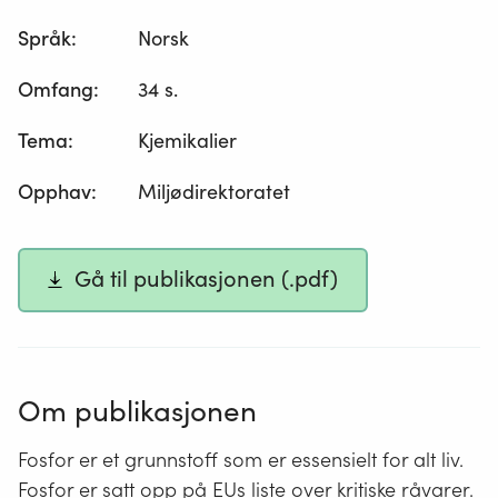
Språk
:
Norsk
Omfang
:
34 s.
Tema
:
Kjemikalier
Opphav
:
Miljødirektoratet
Gå til publikasjonen (.pdf)
Om publikasjonen
Fosfor er et grunnstoff som er essensielt for alt liv.
Fosfor er satt opp på EUs liste over kritiske råvarer.