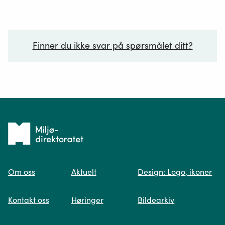
Finner du ikke svar på spørsmålet ditt?
Ditt spørsmål*
Tilbake
til
Om oss
Aktuelt
Design: Logo, ikoner
forsiden
Spør oss
Kontakt oss
Høringer
Bildearkiv
Når du skriver spørsmålet ditt, gjør vi et