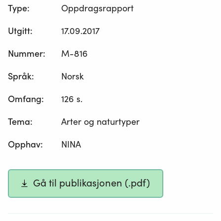
Type
:
Oppdragsrapport
Utgitt
:
17.09.2017
Nummer
:
M-816
Språk
:
Norsk
Omfang
:
126 s.
Tema
:
Arter og naturtyper
Opphav
:
NINA
Gå til publikasjonen (.pdf)