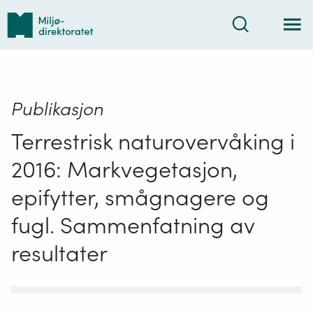
Tilbake
Søk
til
forsiden
Publikasjon
Terrestrisk naturovervåking i
2016: Markvegetasjon,
epifytter, smågnagere og
fugl. Sammenfatning av
resultater