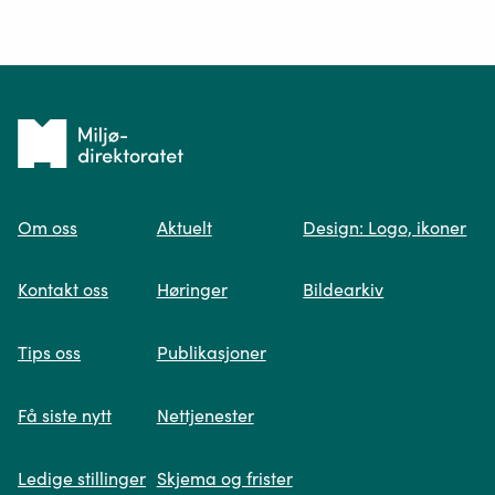
Ditt spørsmål*
Tilbake
til
Om oss
Aktuelt
Design: Logo, ikoner
forsiden
Spør oss
Kontakt oss
Høringer
Bildearkiv
Når du skriver spørsmålet ditt, gjør vi et
Tips oss
Publikasjoner
søk og viser deg vår mest relevante
informasjon.
Få siste nytt
Nettjenester
Ledige stillinger
Skjema og frister