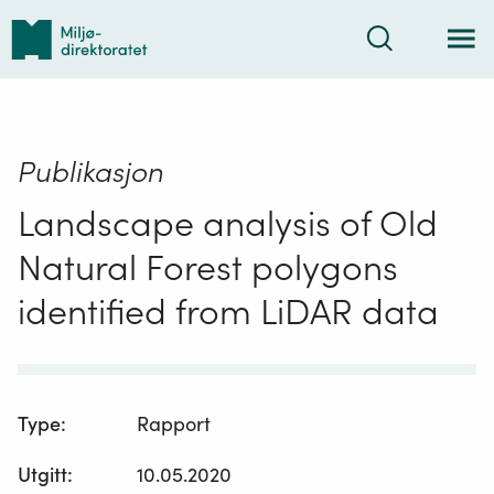
Tilbake
Søk
til
forsiden
Publikasjon
Landscape analysis of Old
Natural Forest polygons
identified from LiDAR data
Type
:
Rapport
Utgitt
:
10.05.2020