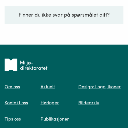
Finner du ikke svar på spørsmålet ditt?
Ditt spørsmål*
Tilbake
til
Om oss
Aktuelt
Design: Logo, ikoner
forsiden
Spør oss
Kontakt oss
Høringer
Bildearkiv
Når du skriver spørsmålet ditt, gjør vi et
Tips oss
Publikasjoner
søk og viser deg vår mest relevante