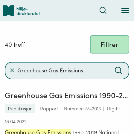
Tilbake
Søk
til
forsiden
Søk
Filtrer
40
treff
Søkefelt
Trykk
med
for
å
innhold:Greenhouse
Søkeresultat
søke
Gas
Greenhouse Gas Emissions 1990-2019
Emissions
Publikasjon
Rapport
|
Nummer: M-2013
|
Utgitt:
18.04.2021
Greenhouse Gas Emissions
1990-2019 National