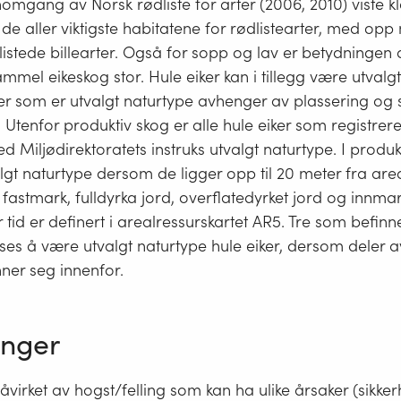
nomgang av Norsk rødliste for arter (2006, 2010) viste k
v de aller viktigste habitatene for rødlistearter, med opp
dlistede billearter. Også for sopp og lav er betydningen
mmel eikeskog stor. Hule eiker kan i tillegg være utvalgt
ker som er utvalgt naturtype avhenger av plassering og s
. Utenfor produktiv skog er alle hule eiker som registre
d Miljødirektoratets instruks utvalgt naturtype. I produk
algt naturtype dersom de ligger opp til 20 meter fra are
astmark, fulldyrka jord, overflatedyrket jord og innmark
er tid er definert i arealressurskartet AR5. Tre som befin
nses å være utvalgt naturtype hule eiker, dersom deler
ner seg innenfor.
inger
åvirket av hogst/felling som kan ha ulike årsaker (sikkerhe