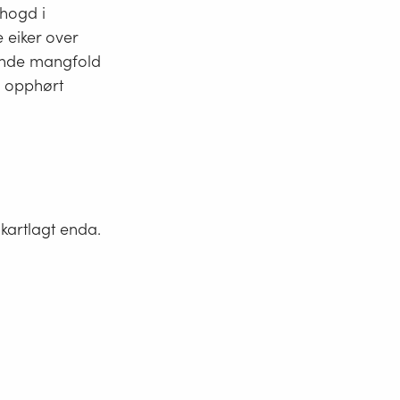
 hogd i
 eiker over
rende mangfold
v opphørt
 kartlagt enda.