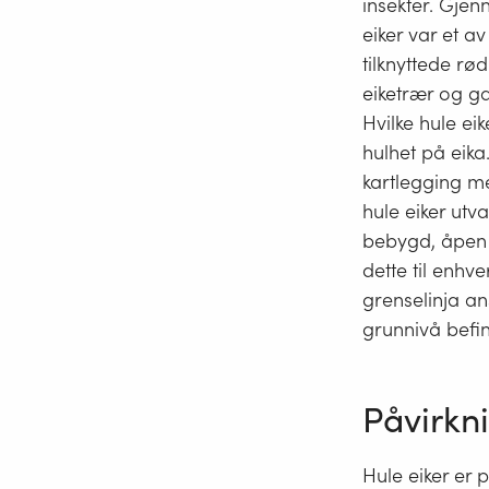
insekter. Gjen
eiker var et a
tilknyttede rø
eiketrær og ga
Hvilke hule ei
hulhet på eika
kartlegging me
hule eiker utv
bebygd, åpen f
dette til enhv
grenselinja a
grunnivå befin
Påvirkn
Hule eiker er p