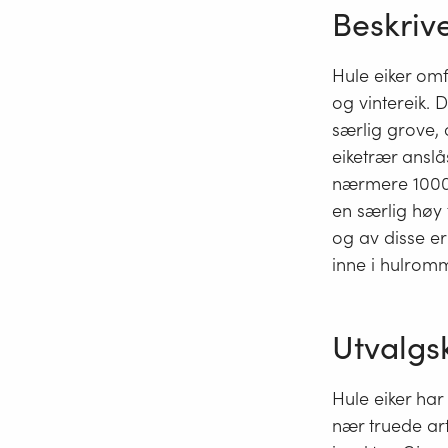
Beskriv
Hule eiker om
og vintereik. 
særlig grove, 
eiketrær anslå
nærmere 1000 å
en særlig høy 
og av disse er
inne i hulromm
Utvalgs
Hule eiker har
nær truede ar