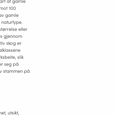
lart at gamle
 mot 100
 av gamle
 naturtype.
tørrelse eller
res gjennom
tiv skog er
alklassene
sbeite, slik
ner seg på
 av stammen på
t, utsikt,