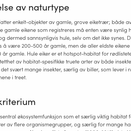
else av naturtype
fatter enkelt-objekter av gamle, grove eiketrær; både 
De gamle eikene som registreres må enten være synlig hu
og dermed sannsynligvis hule, selv om det ikke synes. De
s å være 200-500 år gamle, men de aller eldste eikene v
r gamle. Hule eiker er et hotspot-habitat for rødlistet
tetthet av habitat-spesifikke truete arter av både insekte
 det svært mange insekter, særlig av biller, som lever 
ene i treet.
kriterium
 sentral økosystemfunksjon som et særlig viktig habitat 
ter av flere organismegrupper, og særlig for mange hab