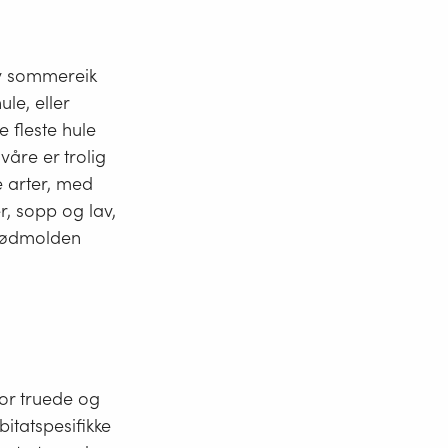
av sommereik
le, eller
 fleste hule
åre er trolig
e arter, med
r, sopp og lav,
i rødmolden
for truede og
itatspesifikke