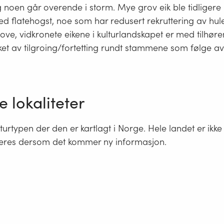
 noen går overende i storm. Mye grov eik ble tidligere
d flatehogst, noe som har redusert rekruttering av hule
rove, vidkronete eikene i kulturlandskapet er med tilhø
ket av tilgroing/fortetting rundt stammene som følge a
e lokaliteter
aturtypen der den er kartlagt i Norge. Hele landet er ikke
eres dersom det kommer ny informasjon.