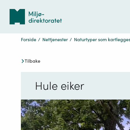
Tilbake
til
forsiden
Forside
/
Nettjenester
/
Naturtyper som kartlegges 
Tilbake
Hule eiker