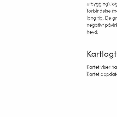
utbygging), og
forbindelse me
lang tid. De g
negativt påvir
hevd.
Kartlagt
Kartet viser n
Kartet oppdat
Kart