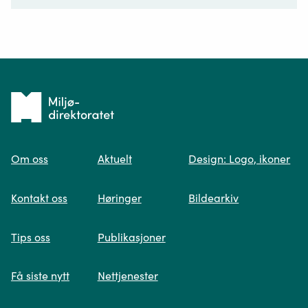
Ditt spørsmål*
Tilbake
til
Om oss
Aktuelt
Design: Logo, ikoner
forsiden
Spør oss
Kontakt oss
Høringer
Bildearkiv
Når du skriver spørsmålet ditt, gjør vi et
Tips oss
Publikasjoner
søk og viser deg vår mest relevante
informasjon.
Få siste nytt
Nettjenester