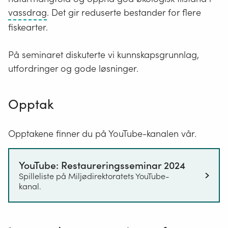
Åpne
vassdrag
. Det gir reduserte bestander for flere
og
fiskearter.
islagte
elver,
På seminaret diskuterte vi kunnskapsgrunnlag,
bekker
utfordringer og gode løsninger.
og
innsjøer.
Opptak
Opptakene finner du på YouTube-kanalen vår.
YouTube: Restaureringsseminar 2024
Spilleliste på Miljødirektoratets YouTube-
kanal.