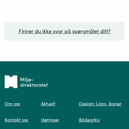
Finner du ikke svar på spørsmålet ditt?
Ditt spørsmål*
Tilbake
til
Om oss
Aktuelt
Design: Logo, ikoner
forsiden
Spør oss
Kontakt oss
Høringer
Bildearkiv