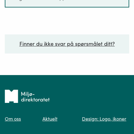
Finner du ikke svar på spørsmålet ditt?
Ditt spørsmål*
Tilbake
til
Om oss
Aktuelt
Design: Logo, ikoner
forsiden
Spør oss