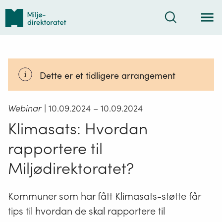
Tilbake
Søk
til
forsiden
Dette er et tidligere arrangement
Webinar
| 10.09.2024
– 10.09.2024
Klimasats: Hvordan
rapportere til
Miljødirektoratet?
Kommuner som har fått Klimasats-støtte får
tips til hvordan de skal rapportere til