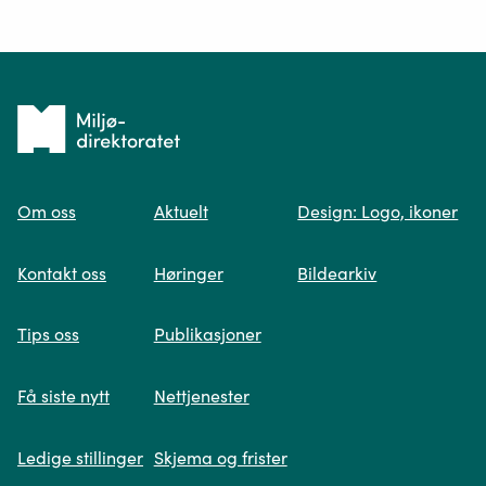
Ditt spørsmål*
Tilbake
til
Om oss
Aktuelt
Design: Logo, ikoner
forsiden
Spør oss
Kontakt oss
Høringer
Bildearkiv
Når du skriver spørsmålet ditt, gjør vi et
Tips oss
Publikasjoner
søk og viser deg vår mest relevante
informasjon.
Få siste nytt
Nettjenester
Ledige stillinger
Skjema og frister