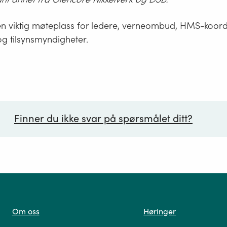
n viktig møteplass for ledere, verneombud, HMS-koordi
g tilsynsmyndigheter.
Finner du ikke svar på spørsmålet ditt?
ørsmål*
Om oss
Høringer