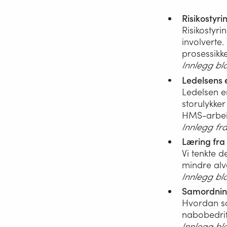
Risikostyri
Risikostyri
involverte
prosessikke
Innlegg bl
Ledelsens
Ledelsen e
storulykker
HMS-arbei
Innlegg fra
Læring fra
Vi tenkte d
mindre alv
Innlegg bl
Samordnin
Hvordan s
nabobedrif
Innlegg bl