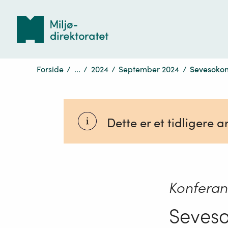
Tilbake
til
forsiden
Forside
/
...
/
2024
/
September 2024
/
Sevesokon
Dette er et tidligere
Konferan
Seveso