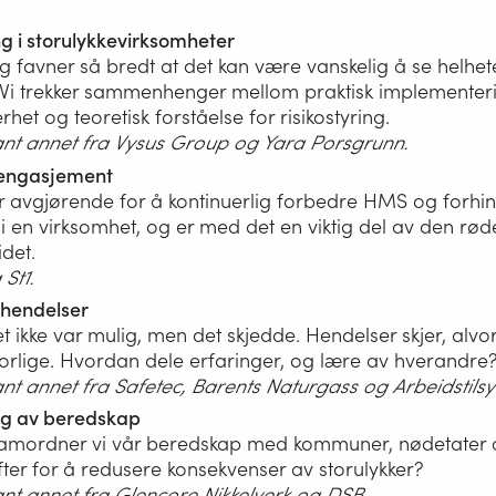
ng i storulykkevirksomheter
ng favner så bredt at det kan være vanskelig å se helhet
. Vi trekker sammenhenger mellom praktisk implementer
rhet og teoretisk forståelse for risikostyring.
ant annet fra Vysus Group og Yara Porsgrunn.
 engasjement
r avgjørende for å kontinuerlig forbedre HMS og forhi
 i en virksomhet, og er med det en viktig del av den rød
det.
 St1.
 hendelser
et ikke var mulig, men det skjedde. Hendelser skjer, alvo
orlige. Hvordan dele erfaringer, og lære av hverandre
ant annet fra Safetec, Barents Naturgass og Arbeidstilsy
g av beredskap
amordner vi vår beredskap med kommuner, nødetater 
ter for å redusere konsekvenser av storulykker?
ant annet fra Glencore Nikkelverk og DSB.