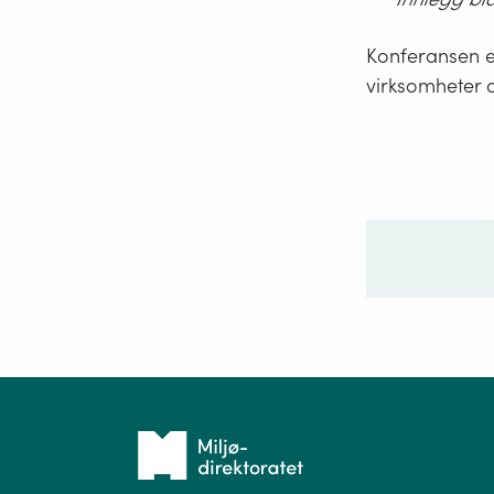
Konferansen e
virksomheter o
Ditt sp
Tilbake
til