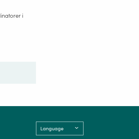
natorer i
Language: