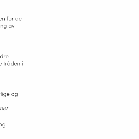
en for de
ing av
ndre
e tråden i
rlige og
?
net
og