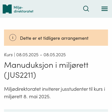
Tilbake
Søk
til
forsiden
Dette er et tidligere arrangement
Kurs
| 08.05.2025
– 08.05.2025
Manuduksjon i miljørett
(JUS2211)
Miljødirektoratet inviterer jusstudenter til kurs i
miljørett 8. mai 2025.