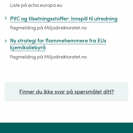
restriction
Liste på echa.europa.eu
of
Les mer:
PVC og tilsetningsstoffer: Innspill til utredning
Chemicals
Restriksjoner under Reach
Fagmelding på Miljodirektoratet.no
EU-kommisjonen vedtok 16. mai 2024
Ny strategi for flammehemmere fra EUs
restriksjon under kjemikalieregelverket
kjemikaliebyrå
Reach mot syklosiloksanene D4, D5 og D6.
Fagmelding på Miljodirektoratet.no
Temaside om restriksjon og stoffer på Reach
vedlegg XVII
Kommisjonsforordning (EU) 2024/1328
Finner du ikke svar på spørsmålet ditt?
Endringsforordningen som utvidet
restriksjonen i Reach vedlegg XVII post 70 til
å gjelde D6 i tillegg til D4 og D5
Ditt spørsmål*