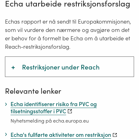
Echa utarbeide restriksjonsforslag
Echas rapport er nå sendt til Europakommisjonen,
som vil vurdere den nærmere og avgjøre om det
er behov for å formelt be Echa om å utarbeide et
Reach-restriksjonsforslag.
+
Restriksjoner under Reach
Reach
Restriksjoner under
Reach
omfatter stoffer
Relevante lenker
står
og stoffgrupper som gir uakseptabel
for
risiko for helse og/eller miljø. Stoffene er
Echa identifiserer risiko fra PVC og
Registration,
helt eller delvis forbudt og er listet i
tilsetningsstoffer i PVC
Evaluation,
vedlegg XVII til forordningen.
Nyhetsmelding på echa.europa.eu
Authorisation
Restriksjonene gjelder for alle aktører i
and
Echa's fullførte aktiviteter om restriksjon
EU-/EØS-området.