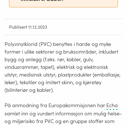
Publisert 11.12.2023
Polyvinylklorid (PVC) benyttes i harde og myke
former i ulike sektorer og bruksområder, inkludert
bygg og anlegg (f.eks. rør, kabler, gulv,
vindusrammer, tapet), elektrisk og elektronisk
utstyr, medisinsk utstyr, plastprodukter (emballasje,
leker), tekstiler og imitert skinn, og kjøretøy
(bilinteriør og kabler).
Det
På anmodning fra Europakommisjonen har
Echa
eur
samlet inn og vurdert informasjon om mulig helse-
kjem
og miljørisiko fra PVC og en gruppe stoffer som