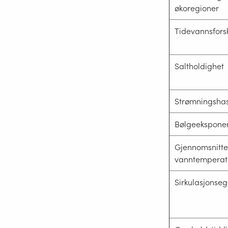
økoregioner
Tidevannsforsk
Saltholdighet
Strømningshas
Bølgeekspone
Gjennomsnitte
vanntemperat
Sirkulasjonse