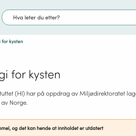
Søk
 for kysten
gi for kysten
uttet (HI) har på oppdrag av Miljødirektoratet laget
n av Norge.
mmel, og det kan hende at innholdet er utdatert