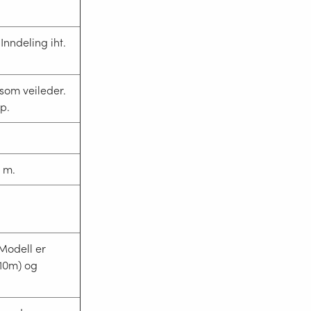
Inndeling iht.
som veileder.
p.
i m.
 Modell er
-10m) og