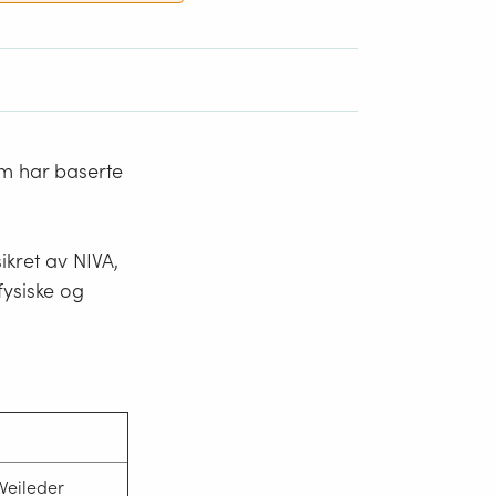
om har baserte
ikret av NIVA,
fysiske og
(Veileder