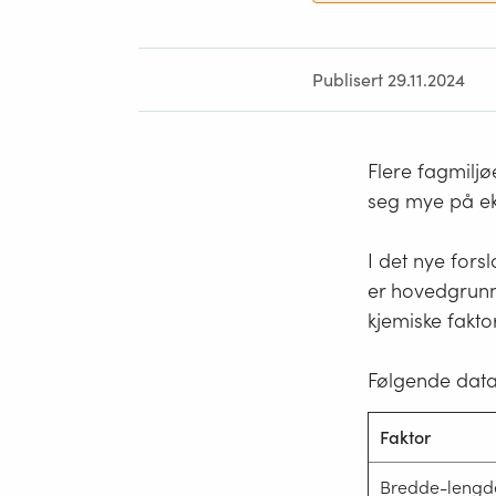
Publisert 29.11.2024
Flere fagmiljø
seg mye på ek
I det nye forsl
er hovedgrunnl
kjemiske fakto
Følgende data
Faktor
Bredde-lengd