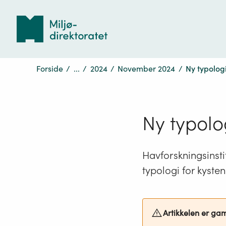
Tilbake
til
forsiden
Forside
/
...
/
2024
/
November 2024
/
Ny typologi
Ny typolo
Havforskningsinstit
typologi for kyste
Artikkelen er ga