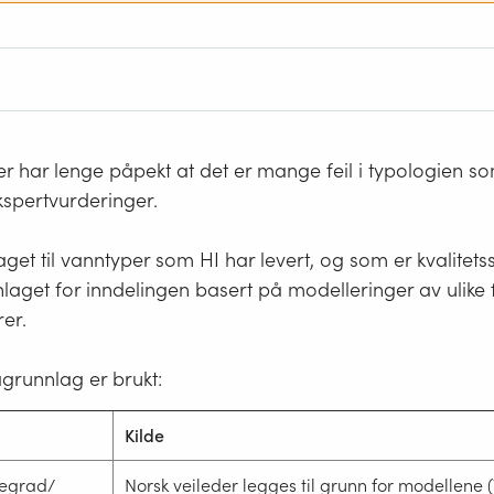
er har lenge påpekt at det er mange feil i typologien s
spertvurderinger.
aget til vanntyper som HI har levert, og som er kvalitetss
aget for inndelingen basert på modelleringer av ulike 
rer.
grunnlag er brukt:
Kilde
egrad/
Norsk veileder legges til grunn for modellene 