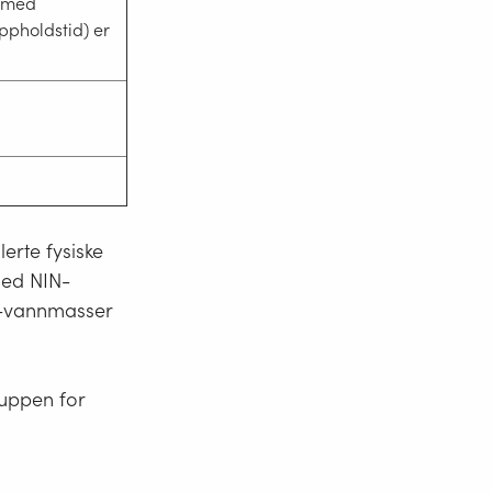
r med
ppholdstid) er
erte fysiske
med NIN-
st-vannmasser
ruppen for