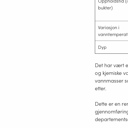
Oppholdstid (i
bukter)
Variasjon i
vanntemperat
Dyp
Det har vært e
og kjemiske v
vannmasser så 
etter.
Dette er en re
gjennomføring 
departementsg