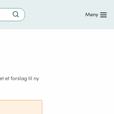
Trykk
Meny
for
å
søke
 et forslag til ny