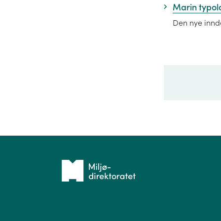
Marin typol
Den nye innd
Ditt sp
Tilbake
til
forsiden
Spør