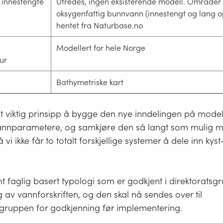
 innestengte
Utredes, ingen eksisterende modell. Område
oksygenfattig bunnvann (innestengt og lang o
hentet fra Naturbase.no
Modellert for hele Norge
ur
Bathymetriske kart
t viktig prinsipp å bygge den nye inndelingen på modell
annparametere, og samkjøre den så langt som mulig 
vi ikke får to totalt forskjellige systemer å dele inn ky
nt faglig basert typologi som er godkjent i direktoratsg
av vannforskriften, og den skal nå sendes over til
ruppen for godkjenning før implementering.