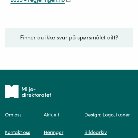
Finner du ikke svar på spørsmålet ditt?
Ditt spørsmål*
Tilbake
til
Om oss
Aktuelt
Design: Logo, ikoner
forsiden
Spør oss
Kontakt oss
Høringer
Bildearkiv