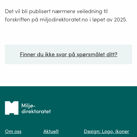
Det vil bli publisert nærmere veiledning til
forskriften på miljodirektoratet.no i løpet av 2025.
Finner du ikke svar på spørsmålet ditt?
Ditt spørsmål*
Tilbake
til
Om oss
Aktuelt
Design: Logo, ikoner
forsiden
Spør oss