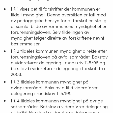
I § 1 vises det til forskrifter der kommunen er
tildelt myndighet. Denne oversikten er tatt med
av pedagogiske hensyn for at forskriften skal gi
et samlet bilde av kommunens myndighet etter
forurensningsloven. Selv tildelingen av
myndighet følger direkte av forskriftene nevnt i
bestemmelsen.
I § 2 tildeles kommunen myndighet direkte etter
forurensningsloven på avfallsområdet. Bokstav
a viderefører delegering i rundskriv T-5/98 og
bokstav b viderefører delegering i forskrift fra
2003.
I § 3 tildeles kommunen myndighet på
avløpsområdet. Bokstav a til d viderefører
delegering i rundskriv T-5/98.
I § 4 tildeles kommunen myndighet på øvrige
saksområder. Bokstav a viderefører delegering
i T-5/98. Bokstav b viderefører delegering i