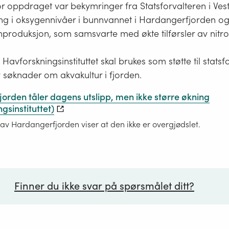
r oppdraget var bekymringer fra Statsforvalteren i Ve
ang i oksygennivåer i bunnvannet i Hardangerfjorden og
nproduksjon, som samsvarte med økte tilførsler av nit
Havforskningsinstituttet skal brukes som støtte til statsf
 søknader om akvakultur i fjorden.
orden tåler dagens utslipp, men ikke større økning
gsinstituttet)
 av Hardangerfjorden viser at den ikke er overgjødslet.
Finner du ikke svar på spørsmålet ditt?