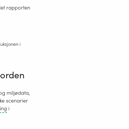
det rapporten
uksjonen i
jorden
og miljødata,
ke scenarier
Eutrofiering
ring
i
oppstår
når