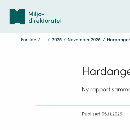
Tilbake
til
forsiden
Forside
/
...
/
2025
/
November 2025
/
Hardangerf
Hardange
Ny rapport sammen
Publisert 05.11.2025