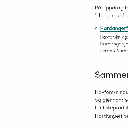
På oppdrag fra
"Hardangerfjor
Hardangerfj
Havforsknings
Hardangerfjo
fjorden. Vurd
Sammens
Havforskningsi
og gjennomfør
for fiskeprodu
Hardangerfjo