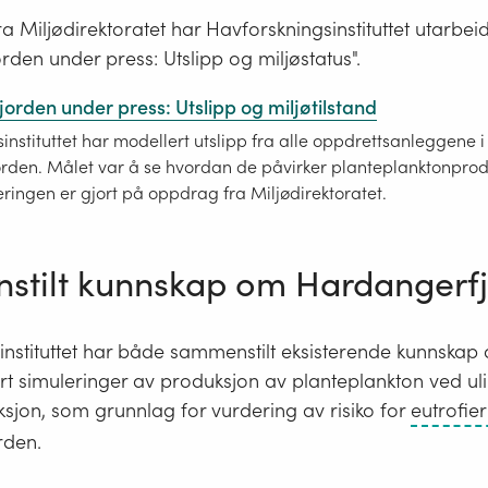
 Miljødirektoratet har Havforskningsinstituttet utarbei
den under press: Utslipp og miljøstatus".
orden under press: Utslipp og miljøtilstand
instituttet har modellert utslipp fra alle oppdrettsanleggene i
rden. Målet var å se hvordan de påvirker planteplanktonprod
eringen er gjort på oppdrag fra Miljødirektoratet.
tilt kunnskap om Hardangerf
nstituttet har både sammenstilt eksisterende kunnskap 
t simuleringer av produksjon av planteplankton ved uli
ksjon, som grunnlag for vurdering av risiko for
eutrofie
rden.