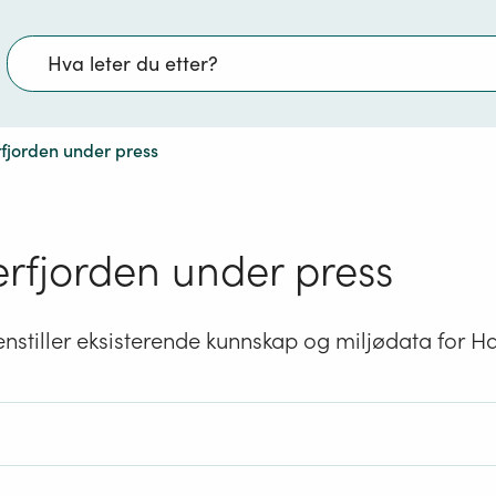
Søk
jorden under press
rfjorden under press
stiller eksisterende kunnskap og miljødata for H