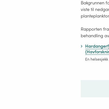
Bakgrunnen fo
viste til nedg
planteplankto
Rapporten fra 
behandling av
Hardangerfj
(Havforsknin
En helsesjekk