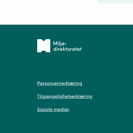
Ditt sp
Tilbake
til
forsiden
Spør
Personvern
Personvernerklæring
Tilgjengelighetserklæring
Sosiale medier