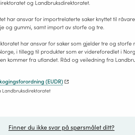
irektoratet og Landbruksdirektoratet.
tet har ansvar for importrelaterte saker knyttet til råva
lje og gummi, samt import av storfe og tre.
toratet har ansvar for saker som gjelder tre og storfe
Norge, i tillegg til produkter som er videreforedlet i Nor
ren kommer fra utlandet. Råd og veiledning fra Landbru
kogingsforordning (EUDR)
a Landbruksdirektoratet
Finner du ikke svar på spørsmålet ditt?