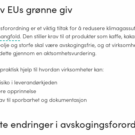
av EUs grønne giv
forordning er et viktig tiltak for å redusere klimagassu
Biologisk
mangfold
. Den stiller krav til at produkter som kaffe, kaka
mangfold
lje og storfe skal være avskogingsfrie, og at virksom
omfatter
dette gjennom en aktsomhetsvurdering.
variasjonen
av
 praktisk hjelp til hvordan virksomheter kan:
gener,
risiko i leverandørkjeden
arter
re opprinnelse
og
rav til sporbarhet og dokumentasjon
økosystemer
som
utgjør
tte endringer i avskogingsforor
livet
på