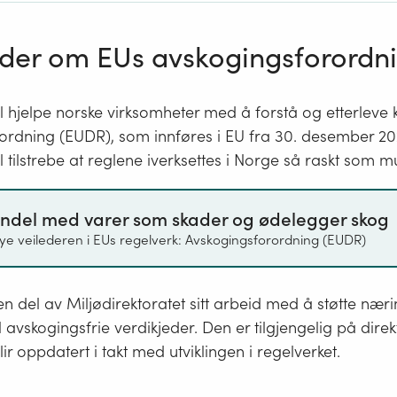
eder om EUs avskogingsforordn
l hjelpe norske virksomheter med å forstå og etterleve 
ordning (EUDR), som innføres i EU fra 30. desember 20
l tilstrebe at reglene iverksettes i Norge så raskt som mu
ndel med varer som skader og ødelegger skog
ye veilederen i EUs regelverk: Avskogingsforordning (EUDR)
en del av Miljødirektoratet sitt arbeid med å støtte nærin
 avskogingsfrie verdikjeder. Den er tilgjengelig på direk
lir oppdatert i takt med utviklingen i regelverket.