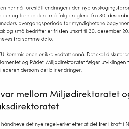
jorden
n har nå foreslått endringer i den nye avskogingsforo
heter og forhandlere må følge reglene fra 30. desemb
åneders overgangsperiode før myndighetene begynner å
ak og små bedrifter er fristen utsatt til 30. desember 20
heves fra samme dato.
EU-kommisjonen er ikke vedtatt ennå. Det skal diskuter
lamentet og Rådet. Miljødirektoratet følger utviklingen t
ilederen dersom det blir endringer.
svar mellom Miljødirektoratet o
ksdirektoratet
håndheve det nye regelverket etter at det trer i kraft i N