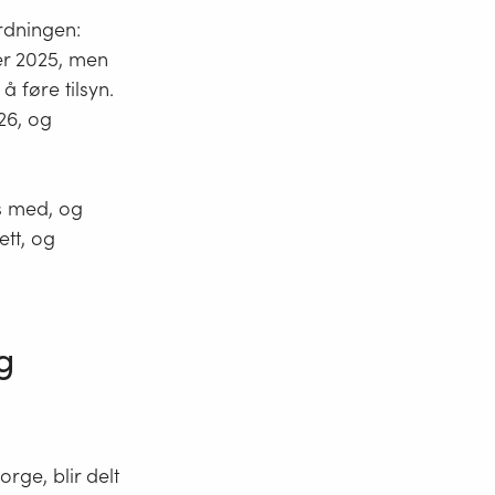
rdningen:
er 2025, men
 føre tilsyn.
26, og
es med, og
ett, og
g
orge, blir delt