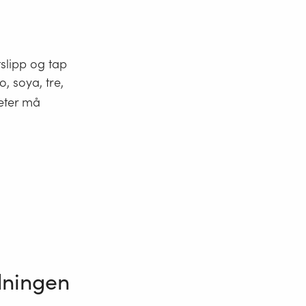
tslipp og tap
o, soya, tre,
heter må
dningen