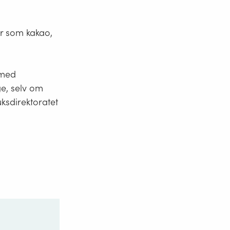
rer som kakao,
 med
ge, selv om
ksdirektoratet