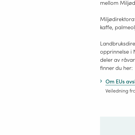
mellom Miljød
Miljødirektora
kaffe, palmeo
Landbruksdirek
opprinnelse i 
deler av råva
finner du her:
Om EUs avs
Veiledning fr