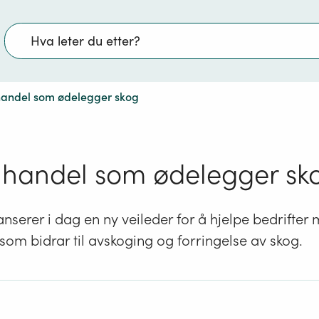
Søk
 handel som ødelegger skog
e handel som ødelegger sk
lanserer i dag en ny veileder for å hjelpe bedrifte
om bidrar til avskoging og forringelse av skog.