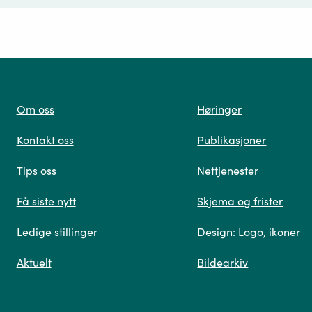
ørsmål*
Om oss
Høringer
Kontakt oss
Publikasjoner
 oss
Tips oss
Nettjenester
Få siste nytt
Skjema og frister
Ledige stillinger
Design: Logo, ikoner
Når du skriver spørsmålet ditt, gjør vi et søk og viser
Aktuelt
Bildearkiv
deg vår mest relevante informasjon.