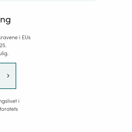
ing
kravene i EUs
25.
lig.
gslivet i
toratets