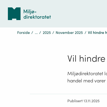
Tilbake
til
forsiden
Forside
/
...
/
2025
/
November 2025
/
Vil hindre
Vil hindr
Miljødirektoratet 
handel med varer s
Publisert 13.11.2025