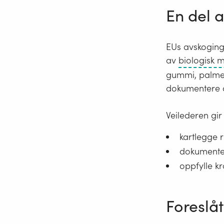
En del 
EUs avskogings
av
biologisk 
gummi, palmeo
dokumentere 
Veilederen gir
kartlegge 
dokumente
oppfylle k
Foreslå