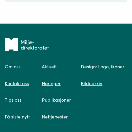
Ditt spørsmål*
Tilbake
til
Om oss
Aktuelt
Design: Logo, ikoner
forsiden
Spør oss
Kontakt oss
Høringer
Bildearkiv
Når du skriver spørsmålet ditt, gjør vi et
Tips oss
Publikasjoner
søk og viser deg vår mest relevante
informasjon.
Få siste nytt
Nettjenester